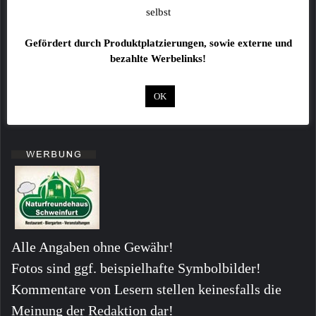
Online-Maßnahmen und einer umfangreichen
selbst
Social Media-Kampagne auf Instagram und
Gefördert durch Produktplatzierungen, sowie externe und
Facebook begleitet.
bezahlte Werbelinks!
Mehr unter
www.braunhousehold.com/de-
OK
de/imperfect-gewinnspiel
Alle Angaben ohne Gewähr!
Fotos sind ggf. beispielhafte Symbolbilder!
Kommentare von Lesern stellen keinesfalls die
Meinung der Redaktion dar!