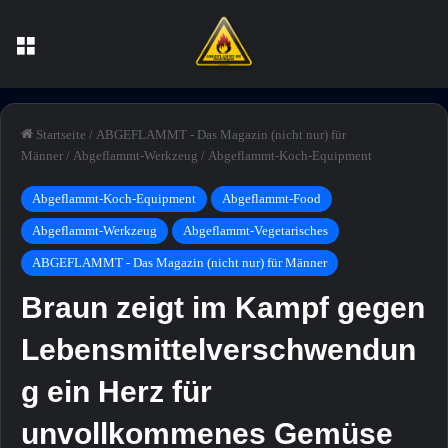
Menü
Startseite
/
ABGEFLAMMT - Das Magazin (nicht nur) für
Männer
/
Abgeflammt-Werkzeug
/
Abgeflammt-Koch-Equipment
Abgeflammt-Koch-Equipment
Abgeflammt-Food
Abgeflammt-Werkzeug
Abgeflammt-Vegetarisches
ABGEFLAMMT - Das Magazin (nicht nur) für Männer
Braun zeigt im Kampf gegen
Lebensmittelverschwendun
g ein Herz für
unvollkommenes Gemüse