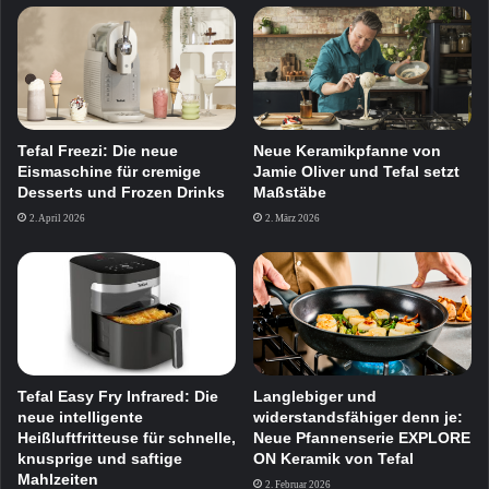
Tefal Freezi: Die neue
Neue Keramikpfanne von
Eismaschine für cremige
Jamie Oliver und Tefal setzt
Desserts und Frozen Drinks
Maßstäbe
2. April 2026
2. März 2026
Tefal Easy Fry Infrared: Die
Langlebiger und
neue intelligente
widerstandsfähiger denn je:
Heißluftfritteuse für schnelle,
Neue Pfannenserie EXPLORE
knusprige und saftige
ON Keramik von Tefal
Mahlzeiten
2. Februar 2026