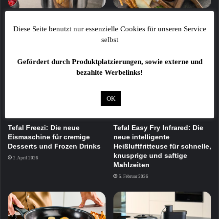
Quirlbesen sorgen für
Küchenwerkzeuge aus Holz
perfekte Ergebnisse in der
für Vorbereitung,
Diese Seite benutzt nur essenzielle Cookies für unseren Service
Küche
Zubereitung und Servieren
selbst
22. Juli 2026
30. Juni 2026
Gefördert durch Produktplatzierungen, sowie externe und
bezahlte Werbelinks!
OK
Tefal Freezi: Die neue
Tefal Easy Fry Infrared: Die
Eismaschine für cremige
neue intelligente
Desserts und Frozen Drinks
Heißluftfritteuse für schnelle,
knusprige und saftige
2. April 2026
Mahlzeiten
5. Februar 2026