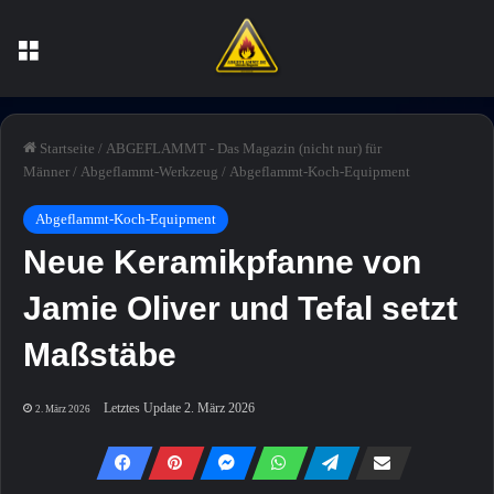
Menü
Startseite
/
ABGEFLAMMT - Das Magazin (nicht nur) für
Männer
/
Abgeflammt-Werkzeug
/
Abgeflammt-Koch-Equipment
Abgeflammt-Koch-Equipment
Neue Keramikpfanne von
Jamie Oliver und Tefal setzt
Maßstäbe
Letztes Update 2. März 2026
2. März 2026