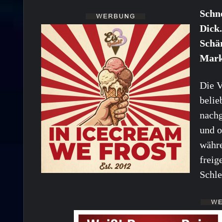
Schne
Dick
Schär
Markt
Die 
belie
nachg
und o
währe
freig
Schle