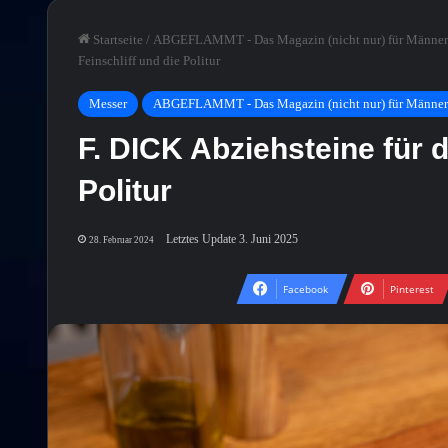
Startseite
/
ABGEFLAMMT - Das Magazin (nicht nur) für Männer
Feinschliff und die Politur
Messer
ABGEFLAMMT - Das Magazin (nicht nur) für Männer
F. DICK Abziehsteine für d
Politur
Letztes Update 3. Juni 2025
28. Februar 2024
Facebook
Pinterest