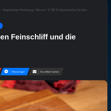
/
Abgeflammt-Werkzeug
/
Messer
/
F. DICK Abziehsteine für den
en Feinschliff und die
Messenger
Via eMail teilen