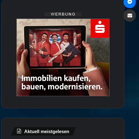
Via e
Aktuell meistgelesen